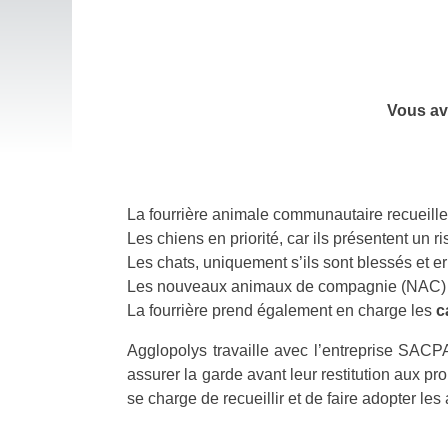
SERVICES À LA POPULATION
VIE 
BIBLIOTHÈQUE MUNICIPALE
ARTI
Vous av
SERVICE POSTAL
BARS
CONCILIATEUR DE JUSTICE
COM
LA PAROISSE
PORT
La fourrière animale communautaire recueill
CIMETIERE
TRAI
Les chiens en priorité, car ils présentent un r
CRÉMATORIUM
VITI
Les chats, uniquement s’ils sont blessés et er
LA FIBRE
Les nouveaux animaux de compagnie (NAC) et 
La fourrière prend également en charge les
c
SERVICES MÉDICAUX ET SOCIAUX
ENVI
DON DU SANG
BRUI
Agglopolys travaille avec l’entreprise SACP
assurer la garde avant leur restitution aux pr
CIAS
BRÛL
se charge de recueillir et de faire adopter l
ADMR
ASSA
PRÉSENCE VERTE
ANIM