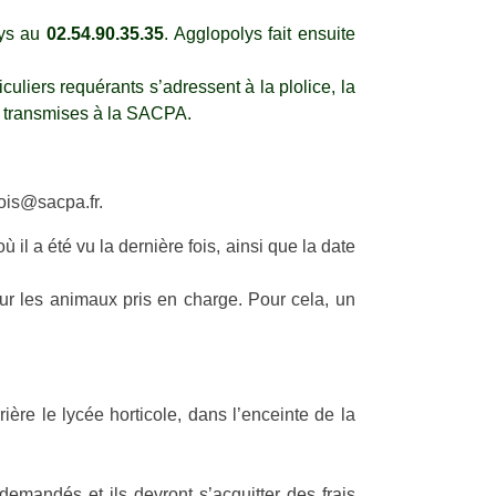
lys au
02.54.90.35.35
. Agglopolys fait ensuite
L
 LOIRE SUD
uliers requérants s’adressent à la plolice, la
ES UNPRA
te transmises à la SACPA.
NTS D'ÉLÈVES
 LOIRE
EMPS
lois@sacpa.fr.
 il a été vu la dernière fois, ainsi que la date
S
 sur les animaux pris en charge. Pour cela, un
ON TIERS-LIEU
rière le lycée horticole, dans l’enceinte de la
 demandés et ils devront s’acquitter des frais