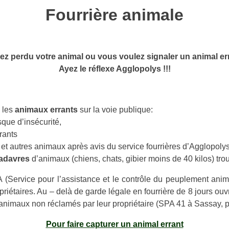
MICRO-CRECHE – LA CAP
Fourrière animale
SUR-LOIRE
ÉCONOMIQUE
URBANISME
SANS
RÈGLEMENT DU PLAN LO
ez perdu votre animal ou vous voulez signaler un animal er
Ayez le réflexe Agglopolys !!!
 – RESTAURANTS
VOS CONSTRUCTIONS
MERÇANTS
CHAUMONT-SUR-LOIRE EN
AIL DES ENTREPRISES
e les
animaux errants
sur la voie publique:
TEURS
isque d’insécurité,
CULTEURS
rants
autres animaux après avis du service fourrières d’Agglopolys
adavres
d’animaux (chiens, chats, gibier moins de 40 kilos) tro
RONNEMENT ET CADRE DE VIE
VIE ASSOCIATIVE
TS DE VOISINAGE
ASSOCIATION LA RENAI
A (Service pour l’assistance et le contrôle du peuplement ani
opriétaires. Au – delà de garde légale en fourrière de 8 jours o
AGE DES DÉCHETS VERTS
CAP EVÈNEMENTS
es animaux non réclamés par leur propriétaire (SPA 41 à Sassay,
INISSEMENT
PÉTANQUE CHAUMONTAI
AUX DOMESTIQUES
SECTION CYCLO LOISIRS
Pour faire capturer un animal errant