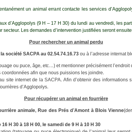
RIÈRE ANIMALE
GYM DÉTENTE LOISIRS
mentanément un animal errant contacte les services d’Agglopo
RIÈRE AUTOMOBILE
ASCL SECTION FOOTBAL
ECTE VÉHICULES HORS D'USAGE
RANDONNÉES VALLÉE DE
x d’Agglopolys (9 H – 17 H 30) du lundi au vendredi, les partic
ECTE D'ORDURES MÉNAGÈRES - TRI
ENSEMBLE ET SOLIDAIR
ur secteur. Les demandes d’intervention justifiées seront ensui
CTIF
ASSOCIATION DES PARE
Pour rechercher un animal perdu
ETTERIE
USEP DE CHAUMONT SUR
AUX
CHAUMONT AU FIL DU T
la société SACPA au 02.54.74.16.73
ou à l’adresse internat b
COMITÉ DES FÊTES
touage ou puce, âge, etc…) et mentionner précisément l’endroit où
DOMAINE DES FRILEUSE
s coordonnées afin que nous puissions les joindre.
LES PROFESSIONNELS
r au site internet de la SACPA. Afin d’obtenir des informations
ASSOCIATION DE LA MAIS
fourrières d’Agglopolys.
FNACA
Pour récupérer un animal en fourrière
ourrière animale, Rue des Prés d’Amont à Blois Vienne
(der
e 16 H 30 à 18 H 00, le samedi de 9 H à 10 H 30
ification (tatouage ou puce électronique) de l’animal leur seront