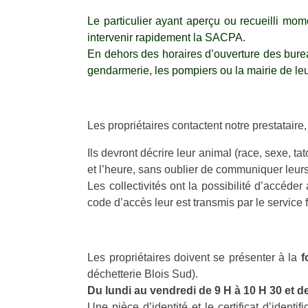
TRANSPORT À LA DEMANDE
FOUR
Le particulier ayant aperçu ou recueilli mo
FACE À LA MALADIE D'ALZHEIMER
FOUR
intervenir rapidement la SACPA.
ONCO 41
COLL
En dehors des horaires d’ouverture des bureau
ADOC 41
COLL
gendarmerie, les pompiers ou la mairie de le
SÉLE
RELAIS ASSISTANTES MATERNELLES
DÉCH
AGENCE RÉGIONALE DE SANTÉ
RÉSE
LOGEMENTS SOCIAUX
Les propriétaires contactent notre prestataire,
CPAM
Ils devront décrire leur animal (race, sexe, ta
et l’heure, sans oublier de communiquer leur
Les collectivités ont la possibilité d’accéde
code d’accès leur est transmis par le service 
Les propriétaires doivent se présenter à la
f
déchetterie Blois Sud).
Du lundi au vendredi de 9 H à 10 H 30 et d
Une pièce d’identité et le certificat d’ident