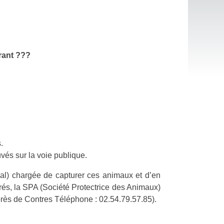
UCINE À VEUZAIN-
CAL D'URBANISME
rant ???
 SITE CLASSÉ
.
uvés sur la voie publique.
SSANCE
mal) chargée de capturer ces animaux et d’en
uvrés, la SPA (Société Protectrice des Animaux)
 près de Contres Téléphone : 02.54.79.57.85).
SE