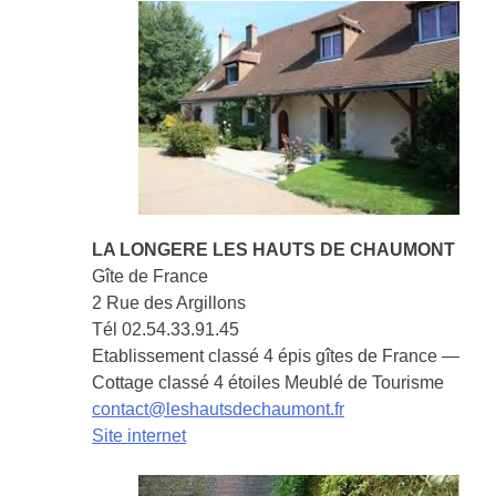
LA GARDERIE
CENTRE DE LOISIRS
LISTE DES ASSISTANTES MATERNELLES
MICRO-CRECHE – LA CAPUCINE À VEUZAIN-
SUR-LOIRE
SERVICES À LA POPULATION
BIBLIOTHÈQUE MUNICIPALE
SERVICE POSTAL
LA LONGERE LES HAUTS DE CHAUMONT
CONCILIATEUR DE JUSTICE
Gîte de France
LA PAROISSE
2 Rue des Argillons
CIMETIERE
Tél 02.54.33.91.45
Etablissement classé 4 épis gîtes de France —
CRÉMATORIUM
Cottage classé 4 étoiles Meublé de Tourisme
LA FIBRE
contact@leshautsdechaumont.fr
VIE ÉCONOMIQUE
Site internet
ARTISANS
BARS – RESTAURANTS