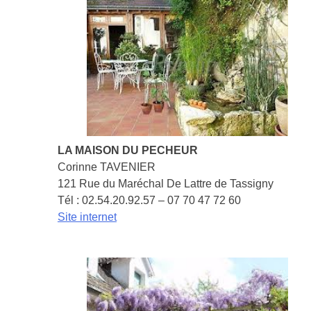
COMMERÇANTS
PORTAIL DES ENTREPRISES
TRAITEURS
VITICULTEURS
URBANISME
RÈGLEMENT DU PLAN LOCAL D'URBANISME
VOS CONSTRUCTIONS
LA MAISON DU PECHEUR
CHAUMONT-SUR-LOIRE EN SITE CLASSÉ
Corinne TAVENIER
121 Rue du Maréchal De Lattre de Tassigny
SERVICES MÉDICAUX ET SOCIAUX
Tél : 02.54.20.92.57 – 07 70 47 72 60
DON DU SANG
Site internet
CIAS
ADMR
PRÉSENCE VERTE
TRANSPORT À LA DEMANDE
FACE À LA MALADIE D'ALZHEIMER