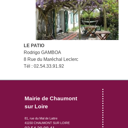
ONCO 41
ADOC 41
RELAIS ASSISTANTES MATERNELLES
AGENCE RÉGIONALE DE SANTÉ
LOGEMENTS SOCIAUX
CPAM
LE PATIO
Rodrigo GAMBOA
ENVIRONNEMENT ET CADRE DE VIE
8 Rue du Maréchal Leclerc
BRUITS DE VOISINAGE
Tél : 02.54.33.91.92
BRÛLAGE DES DÉCHETS VERTS
ASSAINISSEMENT
ANIMAUX DOMESTIQUES
FOURRIÈRE ANIMALE
Mairie de Chaumont
FOURRIÈRE AUTOMOBILE
sur Loire
COLLECTE VÉHICULES HORS D'USAGE
COLLECTE D'ORDURES MÉNAGÈRES - TRI
81, rue du Mal de Lattre
41150 CHAUMONT SUR LOIRE
SÉLECTIF