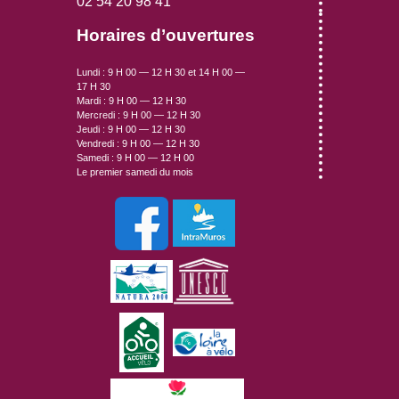
02 54 20 98 41
DÉCHETTERIE
Horaires d’ouvertures
RÉSEAUX
VIE ASSOCIATIVE
Lundi : 9 H 00 — 12 H 30 et 14 H 00 —
17 H 30
ASSOCIATION LA RENAISSANCE
Mardi : 9 H 00 — 12 H 30
Mercredi : 9 H 00 — 12 H 30
CAP EVÈNEMENTS
Jeudi : 9 H 00 — 12 H 30
Vendredi : 9 H 00 — 12 H 30
PÉTANQUE CHAUMONTAISE
Samedi : 9 H 00 — 12 H 00
SECTION CYCLO LOISIRS
Le premier samedi du mois
GYM DÉTENTE LOISIRS
ASCL SECTION FOOTBALL
RANDONNÉES VALLÉE DE LOIRE SUD
ENSEMBLE ET SOLIDAIRES UNPRA
ASSOCIATION DES PARENTS D'ÉLÈVES
USEP DE CHAUMONT SUR LOIRE
CHAUMONT AU FIL DU TEMPS
COMITÉ DES FÊTES
DOMAINE DES FRILEUSES