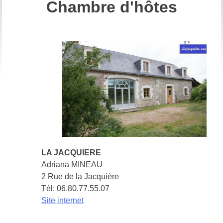
Chambre d'hôtes
CHAMBRE CHEZ L'HABITANT
LA LOIRE
L'ILE DE LA FOLIE
OBSERVATOIRE LOIRE
MILLIÈRE RABOTON
DÉMARCHES ADMINISTRATIVES
ACCUEIL DES NOUVEAUX HABITANTS
MODIFICATION OBTENTION CERTIFICAT
D’IMMATRICULATION
SÉCURITÉ ET PRÉVENTION
LA JACQUIERE
PRÉVENTION SANTÉ
Adriana MINEAU
SÉCURITÉ ROUTIÈRE
2 Rue de la Jacquière
GROUPE SCOLAIRE
Tél: 06.80.77.55.07
Site internet
L'ÉCOLE
LE RESTAURANT SCOLAIRE